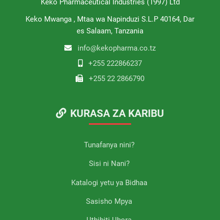
Keko Pharmaceutical Industries (1997) Ltd
Keko Mwanga , Mtaa wa Napinduzi S.L.P 40164, Dar
es Salaam, Tanzania
info@kekopharma.co.tz
+255 222866237
+255 22 2866790
KURASA ZA KARIBU
Tunafanya nini?
Sisi ni Nani?
Katalogi yetu ya Bidhaa
Sasisho Mpya